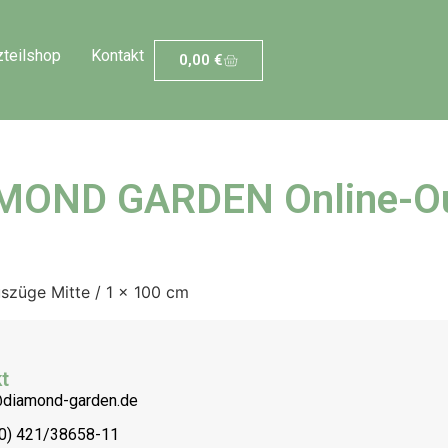
zteilshop
Kontakt
0,00
€
MOND GARDEN Online-Ou
szüge Mitte / 1 x 100 cm
t
@diamond-garden.de
(0) 421/38658-11