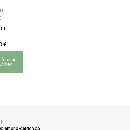
za
k
00
€
00
€
sführung
wählen
t
@diamond-garden.de