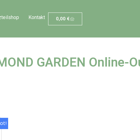
zteilshop
Kontakt
0,00
€
MOND GARDEN Online-Ou
ot!