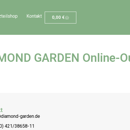
zteilshop
Kontakt
0,00
€
MOND GARDEN Online-Ou
t
@diamond-garden.de
(0) 421/38658-11