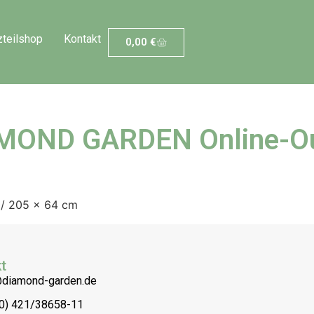
zteilshop
Kontakt
0,00
€
MOND GARDEN Online-Ou
 / 205 x 64 cm
t
@diamond-garden.de
(0) 421/38658-11