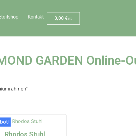
zteilshop
Kontakt
0,00
€
MOND GARDEN Online-Ou
iniumrahmen“
bot!
Rhodos Stuhl