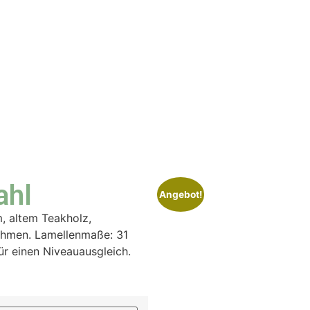
ahl
Angebot!
m, altem Teakholz,
Rahmen. Lamellenmaße: 31
ür einen Niveauausgleich.