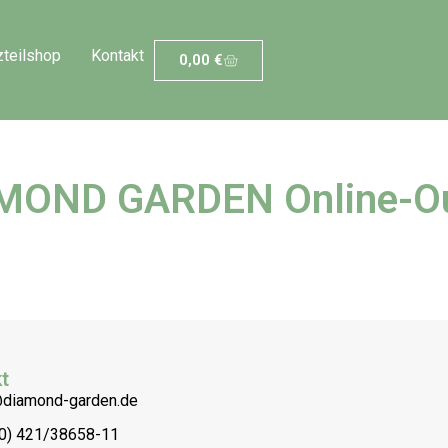
zteilshop
Kontakt
0,00
€
MOND GARDEN Online-Ou
t
@diamond-garden.de
(0) 421/38658-11