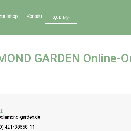
zteilshop
Kontakt
0,00
€
MOND GARDEN Online-Ou
t
@diamond-garden.de
(0) 421/38658-11