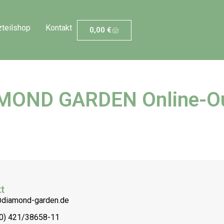
zteilshop
Kontakt
0,00
€
MOND GARDEN Online-Ou
t
@diamond-garden.de
(0) 421/38658-11