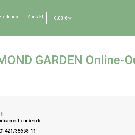
zteilshop
Kontakt
0,00
€
MOND GARDEN Online-Ou
t
@diamond-garden.de
(0) 421/38658-11