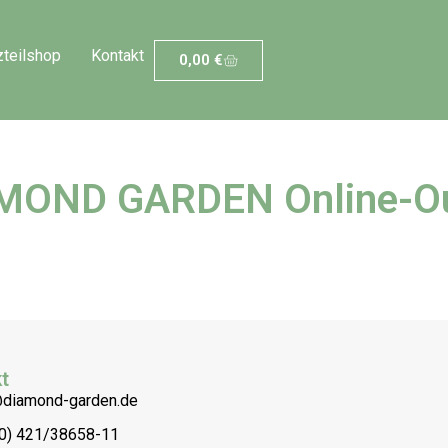
zteilshop
Kontakt
0,00
€
MOND GARDEN Online-Ou
t
@diamond-garden.de
(0) 421/38658-11