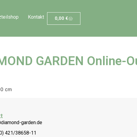
zteilshop
Kontakt
0,00
€
MOND GARDEN Online-Ou
10 cm
t
@diamond-garden.de
(0) 421/38658-11