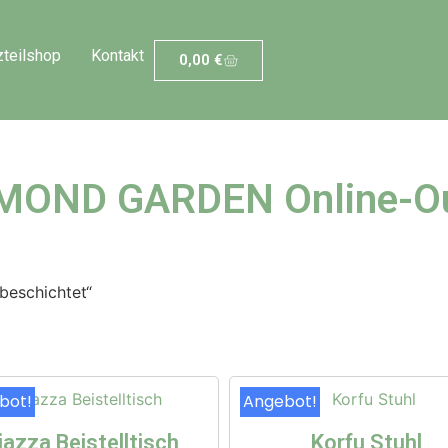
zteilshop
Kontakt
0,00
€
MOND GARDEN Online-Ou
beschichtet“
bot!
Angebot!
iazza Beistelltisch
Korfu Stuhl