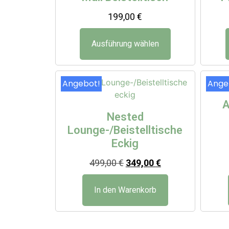
199,00
€
Ausführung wählen
Angebot!
Ange
A
Nested
Lounge-/Beistelltische
Eckig
499,00
€
349,00
€
In den Warenkorb