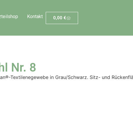
zteilshop
Kontakt
0,00
€
l Nr. 8
n®-Textilenegewebe in Grau/Schwarz. Sitz- und Rückenflä